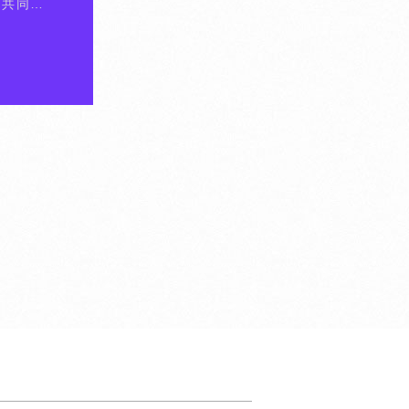
，共同推
暨精微金
足台灣之