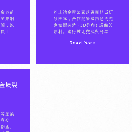
基金於苗
粉末冶金產業聚落廠商組成研
升苗栗銅
發團隊，合作開發國內急需先
熱鬧，以
進積層製造 (3D列印) 設備與
低員工流
原料。進行技術交流與分享，
展並不會
產業整合與推動大型合作研發
Read More
研院之相
計畫。
金屬製
壇等產業
研商交
發聯盟。