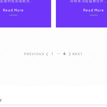
劃苗栗特色窯場觀光路
與粉末冶金協會合作
設計。(竹南蛇窯、苗
動有特色的粉末冶金
Read More
Read More
有限公司、圳頭窯、竹
屬製品聚落，落實立
、金龍窯、銅鑼窯、天
國際亮點產業。
、春田窯、允泰陶瓷、
10家業者。) 服務團
諮詢輔導申請地方型
計畫。辦理聯盟群聚工作
及技術交流/座談會/研
次，促成培育新興人才
1
6
交流。
PREVIOUS
NEXT