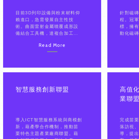
目前3D列印設備與粉末材料仰
針對磁
賴進口，急需發展自主性技
程。冠
術。曲面雷射金屬噴覆成形設
標，擁
備結合工具機，達複合加工效
動化磁
果，發揮產能效率、高精密度
光後，
Read More
及大尺寸等多項優勢，應用於
果，但
輕量化航大、機械高階系統配
而無法
件。
(股)公
基礎，
胚、釉
參數，
解決因
智慧服務創新聯盟
高值
生空缺
業聯
態，提
導入ICT智慧服務系統與商模創
完成苗
新，藉產學合作機制，推動苗
落訪視
栗特色主題產業廠商聯盟。藉
導，提出