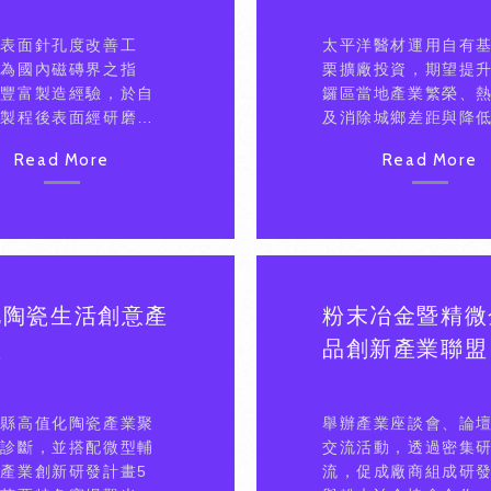
磚表面針孔度改善工
太平洋醫材運用自有
軍為國內磁磚界之指
栗擴廠投資，期望提
有豐富製造經驗，於自
鑼區當地產業繁榮、
磚製程後表面經研磨拋
及消除城鄉差距與降
具有光澤度及抗潔效
動率，區域產業群發
Read More
Read More
往往表面有微細之針孔
侷限於醫材，需要工
完美呈現。以冠軍建材
關技術能量協助。
司的磁磚製程核心技術為
透過分析手法來探土
料及面漆之間最佳匹配
找尋其最佳匹配參數，
各批覆層之燒結過程產
化陶瓷生活創意產
粉末冶金暨精微
而引發瓷磚表面針孔狀
盟
品創新產業聯盟
升製程良率。
栗縣高值化陶瓷產業聚
舉辦產業座談會、論
、診斷，並搭配微型輔
交流活動，透過密集
產業創新研發計畫5
流，促成廠商組成研