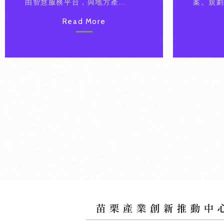
由智慧服務平台，與地方產業
案。規
公協會合作，形塑主題產業群
線與專書
Read More
聚(SIG) ，協助產業升級轉
栗陶器
型。
南蛇窯
春窯業
國利陶瓷
隊技術
SBIR
坊三場次
討會8場
及產業