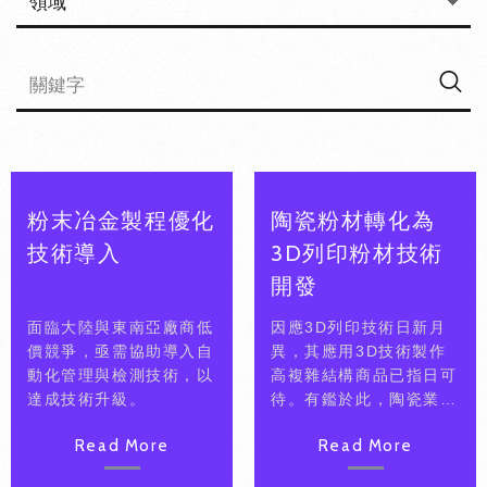
粉末冶金製程優化
陶瓷粉材轉化為
技術導入
3D列印粉材技術
開發
面臨大陸與東南亞廠商低
因應3D列印技術日新月
價競爭，亟需協助導入自
異，其應用3D技術製作
動化管理與檢測技術，以
高複雜結構商品已指日可
達成技術升級。
待。有鑑於此，陶瓷業者
希冀能開發出適用於3D
Read More
Read More
列印機台之陶瓷粉材，可
因應市場需求，開發客製