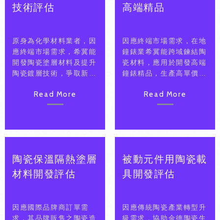
技術評估
高端精品
原身為化學材料業者，因
因應終端市場需求，在地
應終端市場需求，希冀能
鐘錶業希冀能跨域鍊結陶
開發陶瓷塗層材料及提升
瓷材料，應用於開發高端
陶瓷鍍層技術，爭取新市
鐘錶精品，生產高單價精
場，拓展商機。
品，但缺乏異質材料結合
Read More
Read More
開發能量。
陶瓷保溫隔熱塗層
被動元件用陶瓷載
材料開發評估
具開發評估
因應國際品牌商訂單需
因應傳統陶瓷產業轉型升
求，其品牌販售之陶瓷造
級需求，協助金德陶瓷生