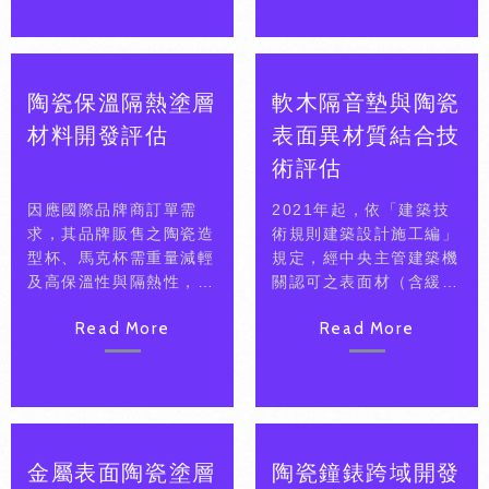
化陶瓷產品，搶得市占
率。
陶瓷保溫隔熱塗層
軟木隔音墊與陶瓷
材料開發評估
表面異材質結合技
術評估
因應國際品牌商訂單需
2021年起，依「建築技
求，其品牌販售之陶瓷造
術規則建築設計施工編」
型杯、馬克杯需重量減輕
規定，經中央主管建築機
及高保溫性與隔熱性，故
關認可之表面材（含緩衝
協助導入陶瓷塗層材料及
材），其樓板表面材衝擊
Read More
Read More
輕量化土材，提升產品競
音降低量指標△Lw 在十
爭性。
七分貝以上，因應法規，
故希冀開發軟木隔音墊與
陶瓷體間之介面接合技
術，可快速對接建築市場
需求，搶占商機。
金屬表面陶瓷塗層
陶瓷鐘錶跨域開發