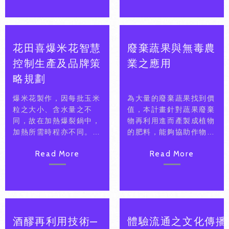
望在原基礎上，以自有品
望在原基礎上，以自有品
牌方式，區隔原來的
牌方式，區隔原來的
OEM，在不影響固有廠
OEM，在不影響固有廠
商的狀況下，以ODM的
商的狀況下，以ODM的
花田喜爆米花智慧
廢棄蔬果與無毒農
方式開拓新的市場，經過
方式開拓新的市場，經過
公司目前生產技術能力評
公司目前生產技術能力評
控制生產及品牌策
業之應用
估後，決定開發結合LED
估後，決定開發結合LED
略規劃
檯燈及無線充電硬體之產
檯燈及無線充電硬體之產
品。
品。
爆米花製作，因每批玉米
為大量的廢棄蔬果找到價
粒之大小、含水量之不
值，本計畫針對蔬果廢棄
同，故在加熱爆裂鍋中，
物再利用進而產製成植物
加熱所需時程亦不同。廠
的肥料，能夠協助作物生
商傳統上爆米花製作，皆
長，無毒栽種讓食物更健
Read More
Read More
需作業員以人工傾聽鍋內
康。
玉米爆裂聲音，為使製作
品質，擬規劃建置一智慧
型爆米花機。
酒醪再利用技術—
體驗流通之文化傳播