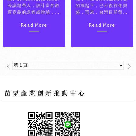
等議題帶入，設計富含教
的掘起下，已不復往年興
育意義的課程或體驗，配
盛，再來，台灣目前留存
合夏日兒童海洋生活營的
的陶藝廠中也存在以手拉
Read More
Read More
活動舉行，以作為打造海
坏為主的個性化及高單價
洋生態及綠能永續的教育
的茶具，但這些高單價商
意涵閾，藉此將打造不同
品並不是一般人消費得
以往新課程。
起，因此，廠商-焱之藝
企業社欲從茶器轉型到生
活飾品，走入常人之生活
中，並將其定為為隨身飾
品。