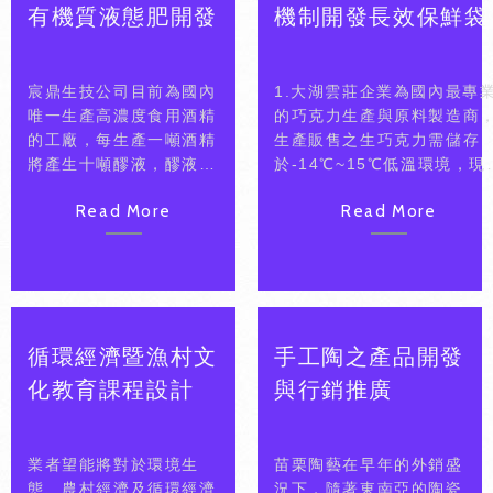
有機質液態肥開發
機制開發長效保鮮袋
宸鼎生技公司目前為國內
1.大湖雲莊企業為國內最專
唯一生產高濃度食用酒精
的巧克力生產與原料製造商
的工廠，每生產一噸酒精
生產販售之生巧克力需儲存
將產生十噸醪液，醪液當
於-14℃~15℃低溫環境，現
中含有可溶性蛋白質及多
段以水冰及簡易保冷袋僅能
Read More
Read More
種氨基酸。若直接排放會
溫2.5小時，本計畫研發低成
造成環境汙染，更是一種
本長時效保鮮袋，保鮮袋外
資源浪費。本計畫利用生
結合文創設計，以流通行銷
物技術法、田口式實驗設
方式推廣大湖雲莊專業巧克
計法等，進行醪液與有機
品牌形象。 2.開發保冷效果
質氮、磷、鉀及無機質
小時以上之低成本長效保鮮
循環經濟暨漁村文
手工陶之產品開發
氮、磷、鉀添加比例之條
(內
配，以了解對農作物的影
層:145mm*147mm*200mm
化教育課程設計
與行銷推廣
響等研究。藉以驗證酒醪
，保溫袋外觀結合園區巧克
在液態基礎肥的應用價
特色文化，以節省行銷費用
值。
提升產品銷量。
業者望能將對於環境生
苗栗陶藝在早年的外銷盛
態、農村經濟及循環經濟
況下，隨著東南亞的陶瓷