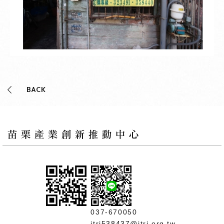
BACK
037-670050
itri538437@itri.org.tw