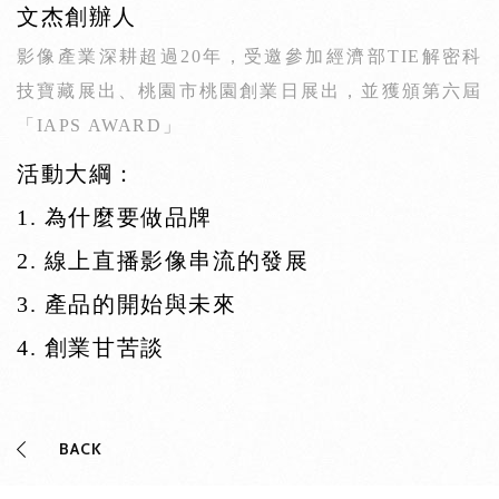
文杰創辦人
影像產業深耕超過
20
年，受邀參加經濟部
TIE
解密科
技寶藏展出、桃
園市桃園創業日展出，並獲頒第六屆
「
IAPS AWARD
」
活動大綱：
1.
為什麼要做品牌
2.
線上直播影像串流的發展
3. 產品
的開始與未來
4.
創業甘苦談
BACK