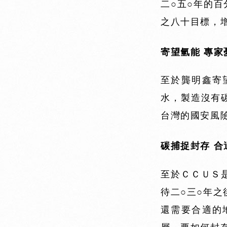
二○五○年的
之八十目標，
寄望氫能 專家
至於龔明鑫寄
水，製造沒有
台灣的國安風
碳捕捉封存 合
至於ＣＣＵＳ
待二○三○年
還需要合適的