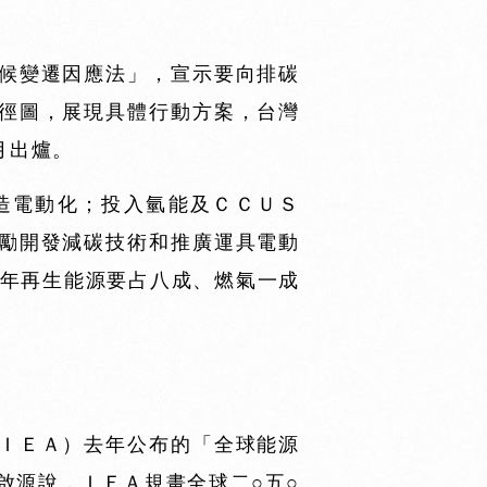
候變遷因應法」，宣示要向排碳
徑圖，展現具體行動方案，台灣
月出爐。
造電動化；投入氫能及ＣＣＵＳ
勵開發減碳技術和推廣運具電動
○年再生能源要占八成、燃氣一成
ＩＥＡ）去年公布的「全球能源
啟源說，ＩＥＡ規畫全球二○五○