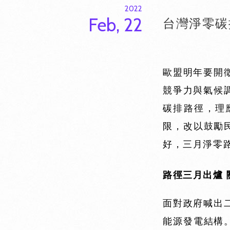
2022
Feb, 22
台灣淨零碳
歐盟明年要開
競爭力與氣候
碳排路徑，理
限，改以鼓勵
好，三月淨零
路徑三月出爐 
面對政府喊出
能源發電結構