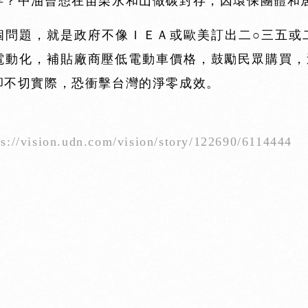
存？中油曾想在苗栗永和山做碳封存，因環保團體和
個問題，就是政府不像ＩＥＡ或歐美訂出二○三五或
電動化，補貼廠商壓低電動車價格，鼓勵民眾購買，
卻不切實際，恐衝擊台灣的淨零成效。
/vision.udn.com/vision/story/122690/6114444