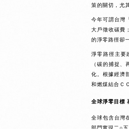
策的關切，尤
今年可謂台灣
大戶徵收碳費
的淨零路徑卻
淨零路徑主要
（碳的捕捉、
化。根據經濟
和燃煤結合Ｃ
全球淨零目標 
全球包含台灣
部門實現二○