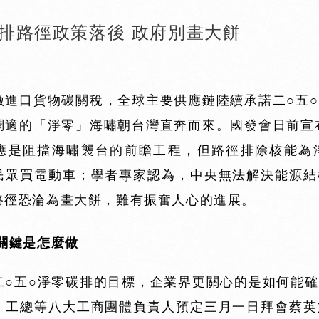
排路徑政策落後 政府別畫大餅
徵進口貨物碳關稅，全球主要供應鏈陸續承諾二○五
調適的「淨零」海嘯朝台灣直奔而來。國發會日前宣
應是阻擋海嘯襲台的前瞻工程，但路徑排除核能為
民眾買電動車；學者專家認為，中央無法解決能源結
路徑恐淪為畫大餅，難有振奮人心的進展。
關鍵是怎麼做
二○五○淨零碳排的目標，企業界更關心的是如何能
。工總等八大工商團體負責人預定三月一日拜會蔡英