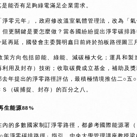
其是能否有足夠綠電滿足企業需求。
「淨零元年」，政府修改溫室氣體管理法，改為「氣
；但更關鍵是要怎麼做？當各國紛紛提出淨零碳排路
一延再延，國發會主委龔明鑫日前終於拍板路徑圖三
政策方向包括節能、綠能、減碳極大化；運具和製
再利用及封存）技術；收取碳費成立基金，補助及獎
部去年提出的淨零路徑評估，最積極情境推估二○五
ＣＳ（碳捕捉、封存）的百分之八。
再生能源88%
在內的多數國家制訂淨零路徑，都參考國際能源署（
五○年淨零碳排路徑」指引。中央大學管理講座教授梁