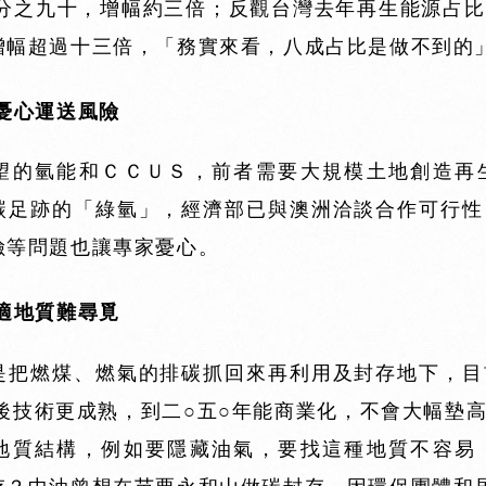
百分之九十，增幅約三倍；反觀台灣去年再生能源占
增幅超過十三倍，「務實來看，八成占比是做不到的
憂心運送風險
望的氫能和ＣＣＵＳ，前者需要大規模土地創造再
碳足跡的「綠氫」，經濟部已與澳洲洽談合作可行性
險等問題也讓專家憂心。
適地質難尋覓
是把燃煤、燃氣的排碳抓回來再利用及封存地下，目
之後技術更成熟，到二○五○年能商業化，不會大幅墊
地質結構，例如要隱藏油氣，要找這種地質不容易